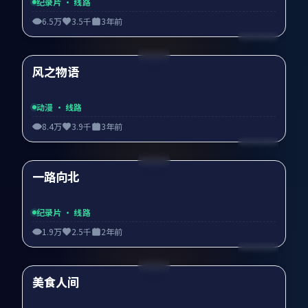
纪录片
· 线路
6.5万
3.5千
3年前
99:54
风之物语
精选
动漫
· 线路
8.4万
3.9千
3年前
99:27
一路向北
精选
纪录片
· 线路
1.9万
2.5千
2年前
99:18
美食人间
精选