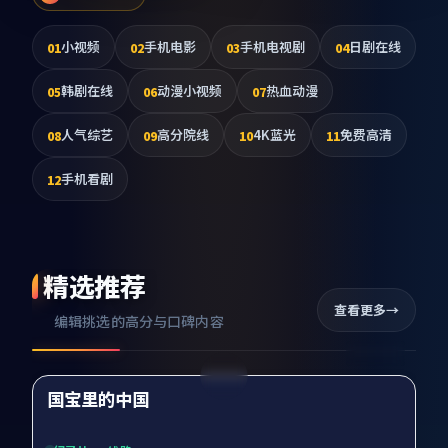
小视频
手机电影
手机电视剧
日剧在线
01
02
03
04
韩剧在线
动漫小视频
热血动漫
05
06
07
人气综艺
高分院线
4K蓝光
免费高清
08
09
10
11
手机看剧
12
精选推荐
查看更多
编辑挑选的高分与口碑内容
99:52
国宝里的中国
精选