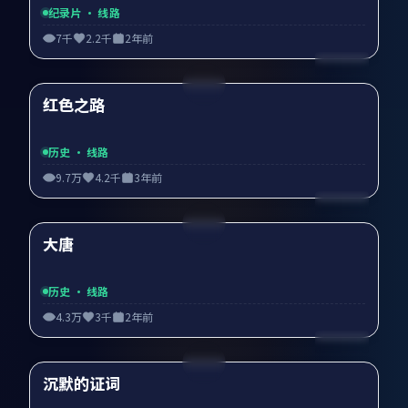
纪录片
· 线路
7千
2.2千
2年前
95:31
红色之路
精选
历史
· 线路
9.7万
4.2千
3年前
88:27
大唐
精选
历史
· 线路
4.3万
3千
2年前
99:52
沉默的证词
精选