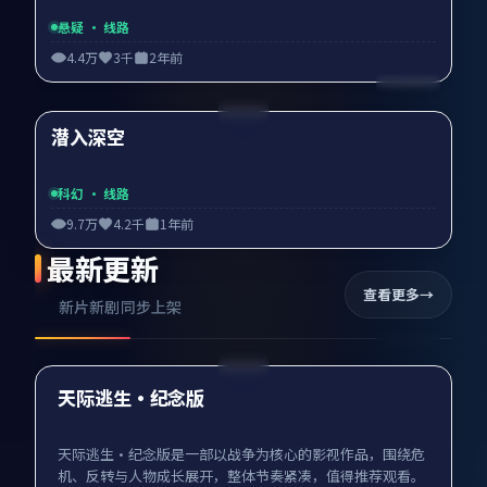
悬疑
· 线路
4.4万
3千
2年前
89:41
潜入深空
精选
科幻
· 线路
9.7万
4.2千
1年前
最新更新
查看更多
新片新剧同步上架
97:16
最新
天际逃生·纪念版
天际逃生·纪念版是一部以战争为核心的影视作品，围绕危
机、反转与人物成长展开，整体节奏紧凑，值得推荐观看。