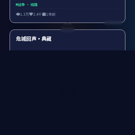
战争
· 线路
1.3万
2.4千
1年前
99:51
最新
危城回声·典藏
危城回声·典藏是一部以悬疑为核心的影视作品，围绕危
机、反转与人物成长展开，整体节奏紧凑，值得推荐观看。
悬疑
· 线路
8.5千
2.3千
1年前
99:55
最新
寒锋边界·典藏
寒锋边界·典藏是一部以惊悚为核心的影视作品，围绕危
机、反转与人物成长展开，整体节奏紧凑，值得推荐观看。
惊悚
· 线路